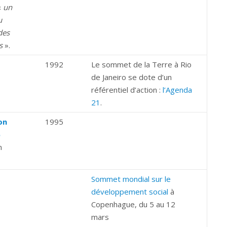
«
un
u
des
s
».
1992
Le sommet de la Terre à Rio
de Janeiro se dote d’un
référentiel d’action :
l’Agenda
21
.
ion
1995
5
n
Sommet mondial sur le
développement social
à
Copenhague, du 5 au 12
mars