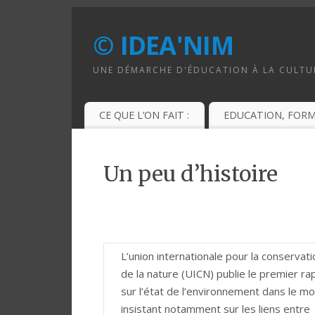
© IDEA'NIM
UNE DÉMARCHE D'ÉDUCATION À LA CULTUR
CE QUE L’ON FAIT :
EDUCATION, FOR
Un peu d’histoire
L’union internationale pour la conservati
de la nature (UICN) publie le premier ra
sur l’état de l’environnement dans le m
insistant notamment sur les liens entre