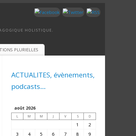
DAGOGIQUE HOLISTIQUE.
TIONS PLURIELLES
ACTUALITES, évènements,
podcasts...
août 2026
L
M
M
J
V
S
D
1
2
3
4
5
6
7
8
9