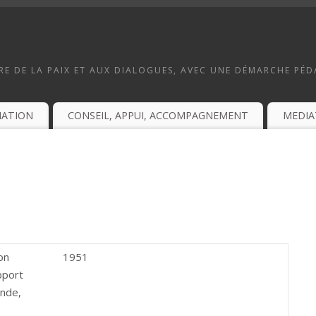
E DE LA PAIX ET AUX DIALOGUES, AVEC UNE DÉMARCHE PÉ
MATION
CONSEIL, APPUI, ACCOMPAGNEMENT
MEDIA
on
1951
pport
onde,