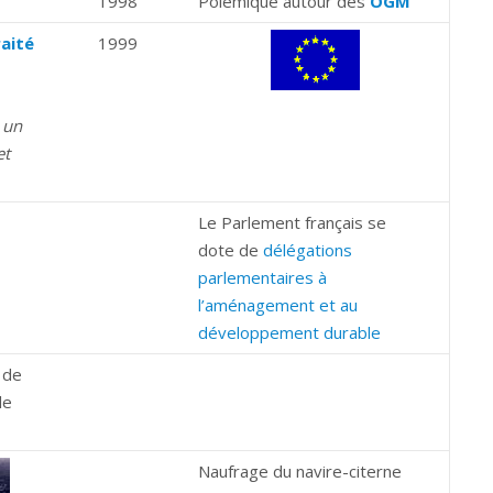
1998
Polémique autour des
OGM
aité
1999
 un
et
Le Parlement français se
dote de
délégations
parlementaires à
l’aménagement et au
développement durable
 de
le
Naufrage du navire-citerne