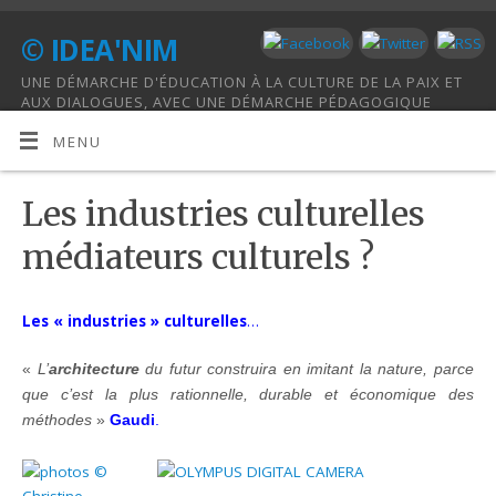
© IDEA'NIM
UNE DÉMARCHE D'ÉDUCATION À LA CULTURE DE LA PAIX ET
AUX DIALOGUES, AVEC UNE DÉMARCHE PÉDAGOGIQUE
HOLISTIQUE.
MENU
Les industries culturelles
médiateurs culturels ?
Les « industries » culturelles
…
«
L’
architecture
du futur construira en imitant la nature, parce
que c’est la plus rationnelle, durable et économique des
méthodes
»
Gaudi
.