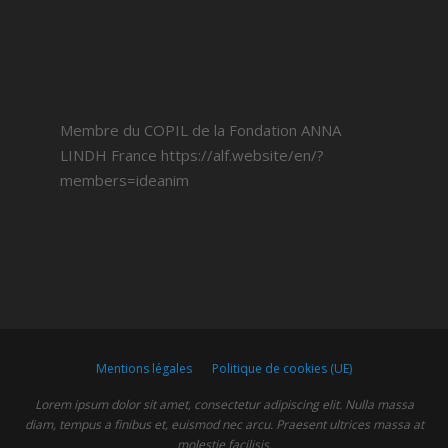
Membre du COPIL de la Fondation ANNA
LINDH France
https://alf.website/en/?
members=ideanim
Mentions légales
Politique de cookies (UE)
Lorem ipsum dolor sit amet, consectetur adipiscing elit. Nulla massa
diam, tempus a finibus et, euismod nec arcu. Praesent ultrices massa at
molestie facilisis.