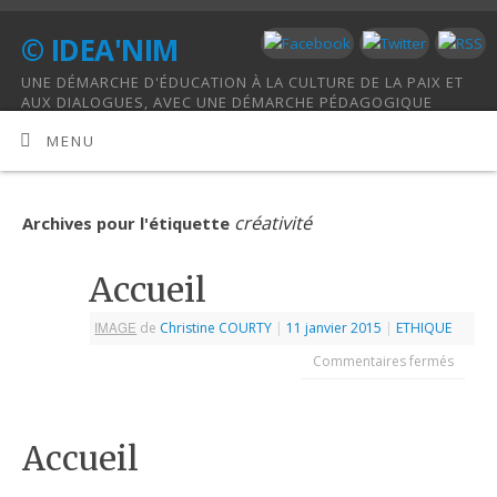
© IDEA'NIM
UNE DÉMARCHE D'ÉDUCATION À LA CULTURE DE LA PAIX ET
AUX DIALOGUES, AVEC UNE DÉMARCHE PÉDAGOGIQUE
HOLISTIQUE.
MENU
créativité
Archives pour l'étiquette
Accueil
IMAGE
de
Christine COURTY
|
11 janvier 2015
|
ETHIQUE
Commentaires fermés
Accueil