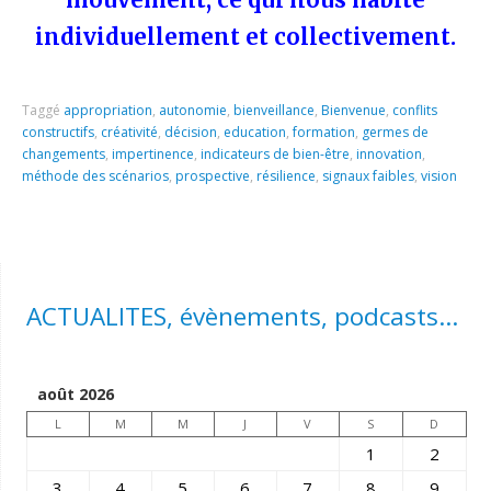
individuellement et collectivement.
Taggé
appropriation
,
autonomie
,
bienveillance
,
Bienvenue
,
conflits
constructifs
,
créativité
,
décision
,
education
,
formation
,
germes de
changements
,
impertinence
,
indicateurs de bien-être
,
innovation
,
méthode des scénarios
,
prospective
,
résilience
,
signaux faibles
,
vision
ACTUALITES, évènements, podcasts...
août 2026
L
M
M
J
V
S
D
1
2
3
4
5
6
7
8
9