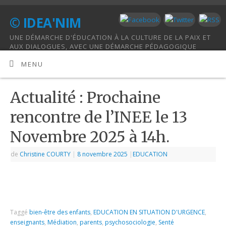
© IDEA'NIM
UNE DÉMARCHE D'ÉDUCATION À LA CULTURE DE LA PAIX ET
AUX DIALOGUES, AVEC UNE DÉMARCHE PÉDAGOGIQUE
HOLISTIQUE.
MENU
Actualité : Prochaine
rencontre de l’INEE le 13
Novembre 2025 à 14h.
de
Christine COURTY
|
8 novembre 2025
|
EDUCATION
Taggé
bien-être des enfants
,
EDUCATION EN SITUATION D'URGENCE
,
enseignants
,
Médiation
,
parents
,
psychosociologie
,
Senté