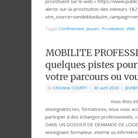
prostituent sur le web » https://www.publi
alerte-sur-la-prostitution-des-mineurs-18
utm_source=sendinblue&utm_campaign=n
Taggé
Confinement
,
Jeunes
,
Prostitution
,
Web
MOBILITE PROFESS
quelques pistes pour
votre parcours ou vo
de
Christine COURTY
|
30 avril 2020
|
JEUNE
Vous êtes in
enseignants.tes, formatrices, nous vous a
participer à des échanges professionnels, 
DANS UN DOSSIER DE DEMANDE DE LOGEMEN
enseignant-formateur, interne ou infirmiè