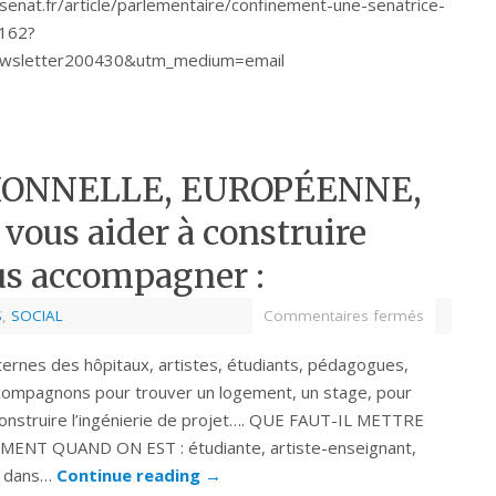
csenat.fr/article/parlementaire/confinement-une-senatrice-
2162?
ewsletter200430&utm_medium=email
IONNELLE, EUROPÉENNE,
 vous aider à construire
us accompagner :
S
,
SOCIAL
Commentaires fermés
ternes des hôpitaux, artistes, étudiants, pédagogues,
ccompagnons pour trouver un logement, un stage, pour
construire l’ingénierie de projet…. QUE FAUT-IL METTRE
T QUAND ON EST : étudiante, artiste-enseignant,
re dans…
Continue reading
→