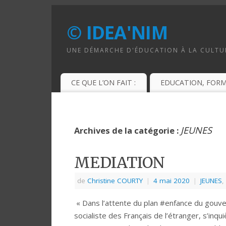
© IDEA'NIM
UNE DÉMARCHE D'ÉDUCATION À LA CULTUR
CE QUE L’ON FAIT :
EDUCATION, FOR
JEUNES
Archives de la catégorie :
MEDIATION
de
Christine COURTY
|
4 mai 2020
|
JEUNES
,
« Dans l’attente du plan #enfance du gouv
socialiste des Français de l’étranger, s’in