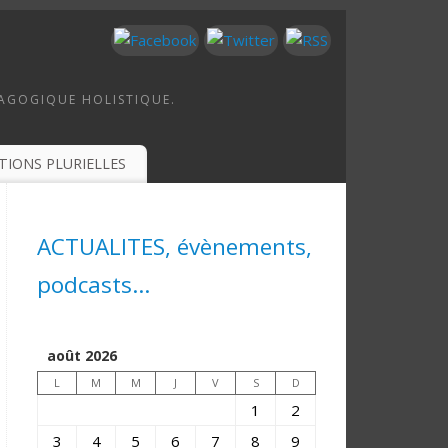
DAGOGIQUE HOLISTIQUE.
TIONS PLURIELLES
ACTUALITES, évènements,
podcasts...
août 2026
L
M
M
J
V
S
D
1
2
3
4
5
6
7
8
9